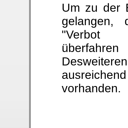
Um zu der B
gelangen, 
"Verbot 
überfah
Deswei
ausreiche
vorhanden.