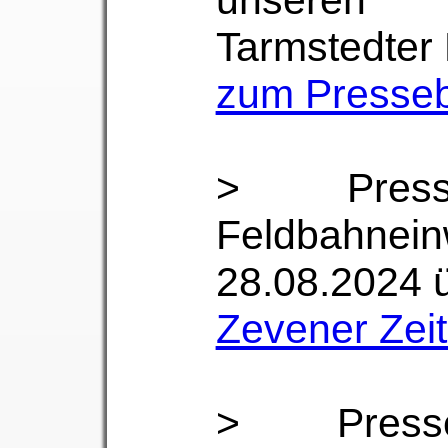
unseren A
Tarmstedter
zum Presseb
> Presse
Feldbahne
28.08.2024 
Zevener Zei
> Presse