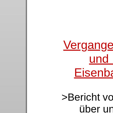
Vergangen
und 
Eisenb
>Bericht v
über u