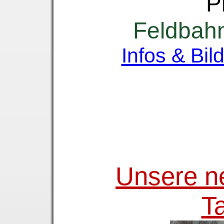
P
Feldbahn
Infos & Bil
Unsere n
T